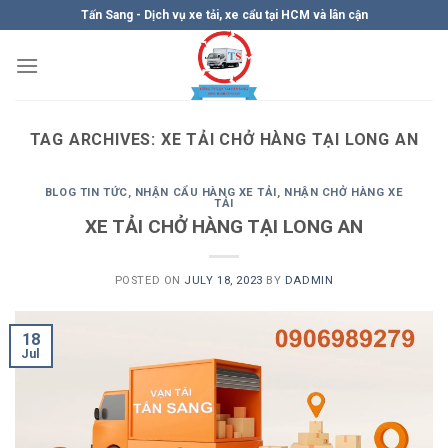
Skip
Tấn Sang - Dịch vụ xe tải, xe cẩu tại HCM và lân cận
to
content
TAG ARCHIVES:
XE TẢI CHỞ HÀNG TẠI LONG AN
BLOG TIN TỨC
,
NHẬN CẨU HÀNG XE TẢI
,
NHẬN CHỞ HÀNG XE
TẢI
XE TẢI CHỞ HÀNG TẠI LONG AN
POSTED ON
JULY 18, 2023
BY
DADMIN
18
Jul