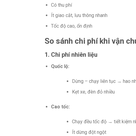
Có thu phí
Ít giao cắt, lưu thông nhanh
Tốc độ cao, ổn định
So sánh chi phí khi vận c
1. Chi phí nhiên liệu
Quốc lộ:
Dừng – chạy liên tục → hao nh
Kẹt xe, đèn đỏ nhiều
Cao tốc:
Chạy đều tốc độ → tiết kiệm nh
Ít dừng đột ngột