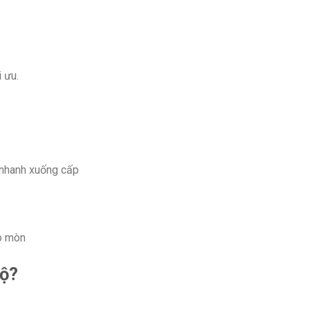
 ưu.
 nhanh xuống cấp
o mòn
lộ?