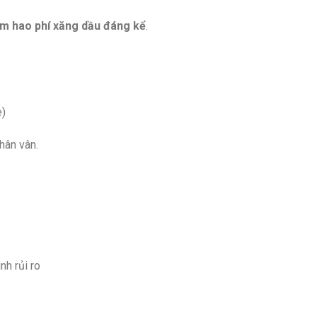
ảm hao phí xăng dầu đáng kể
.
e)
hân vân.
nh rủi ro