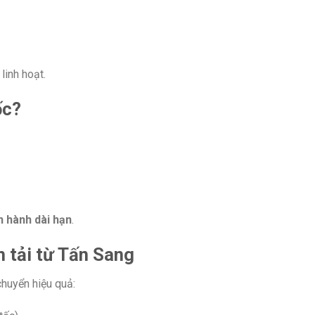
linh hoạt.
ốc?
n hành dài hạn
.
ận tải từ Tấn Sang
huyển hiệu quả: