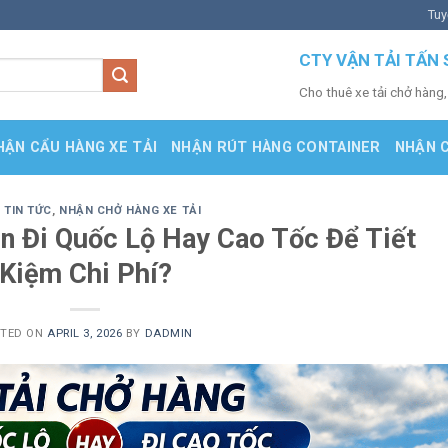
Tuy
CTY VẬN TẢI TẤN 
Cho thuê xe tải chở hàng,
HẬN CẨU HÀNG XE TẢI
NHẬN RÚT HÀNG CONTAINER
NHẬN 
 TIN TỨC
,
NHẬN CHỞ HÀNG XE TẢI
n Đi Quốc Lộ Hay Cao Tốc Để Tiết
Kiệm Chi Phí?
STED ON
APRIL 3, 2026
BY
DADMIN