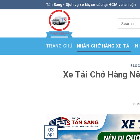
Skip
Tấn Sang - Dịch vụ xe tải, xe cẩu tại HCM và lân cận
to
content
TRANG CHỦ
NHẬN CHỞ HÀNG XE TẢI
N
BLOG
Xe Tải Chở Hàng Nê
PO
03
Apr