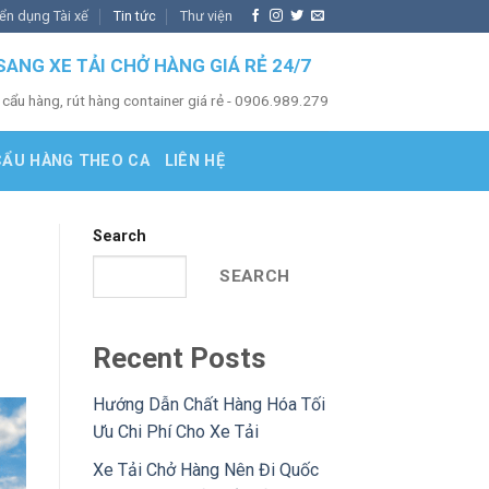
ển dụng Tài xế
Tin tức
Thư viện
SANG XE TẢI CHỞ HÀNG GIÁ RẺ 24/7
 cẩu hàng, rút hàng container giá rẻ - 0906.989.279
CẨU HÀNG THEO CA
LIÊN HỆ
Search
SEARCH
Recent Posts
Hướng Dẫn Chất Hàng Hóa Tối
Ưu Chi Phí Cho Xe Tải
Xe Tải Chở Hàng Nên Đi Quốc