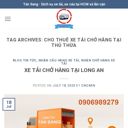
Skip
Tấn Sang - Dịch vụ xe tải, xe cẩu tại HCM và lân cận
to
content
TAG ARCHIVES:
CHO THUÊ XE TẢI CHỞ HÀNG TẠI
THỦ THỪA
BLOG TIN TỨC
,
NHẬN CẨU HÀNG XE TẢI
,
NHẬN CHỞ HÀNG XE
TẢI
XE TẢI CHỞ HÀNG TẠI LONG AN
POSTED ON
JULY 18, 2023
BY
DADMIN
18
Jul