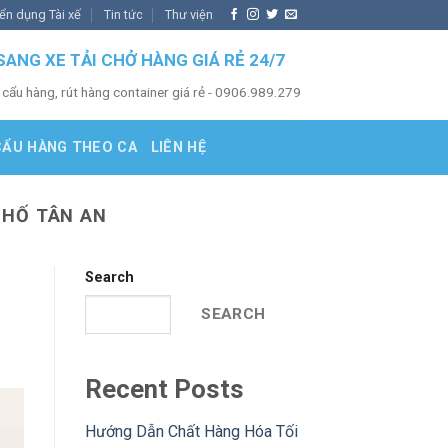
ển dụng Tài xế
Tin tức
Thư viện
SANG XE TẢI CHỞ HÀNG GIÁ RẺ 24/7
 cẩu hàng, rút hàng container giá rẻ - 0906.989.279
CẨU HÀNG THEO CA
LIÊN HỆ
PHỐ TÂN AN
Search
SEARCH
Recent Posts
Hướng Dẫn Chất Hàng Hóa Tối