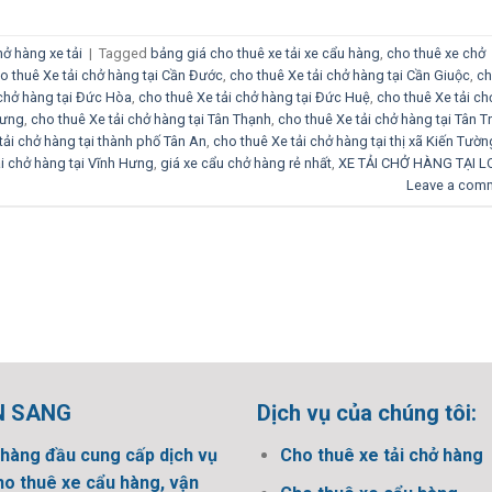
ở hàng xe tải
|
Tagged
bảng giá cho thuê xe tải xe cẩu hàng
,
cho thuê xe chở
o thuê Xe tải chở hàng tại Cần Đước
,
cho thuê Xe tải chở hàng tại Cần Giuộc
,
c
 chở hàng tại Đức Hòa
,
cho thuê Xe tải chở hàng tại Đức Huệ
,
cho thuê Xe tải ch
Hưng
,
cho thuê Xe tải chở hàng tại Tân Thạnh
,
cho thuê Xe tải chở hàng tại Tân T
tải chở hàng tại thành phố Tân An
,
cho thuê Xe tải chở hàng tại thị xã Kiến Tườn
ải chở hàng tại Vĩnh Hưng
,
giá xe cẩu chở hàng rẻ nhất
,
XE TẢI CHỞ HÀNG TẠI 
Leave a com
N SANG
Dịch vụ của chúng tôi:
hàng đầu cung cấp dịch vụ
Cho thuê xe tải chở hàng
ho thuê xe cẩu hàng, vận