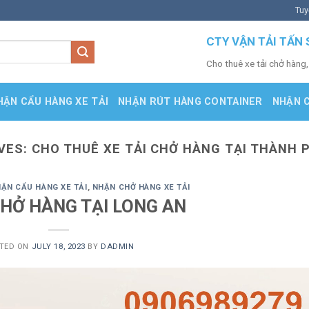
Tuy
CTY VẬN TẢI TẤN 
Cho thuê xe tải chở hàng,
HẬN CẨU HÀNG XE TẢI
NHẬN RÚT HÀNG CONTAINER
NHẬN 
VES:
CHO THUÊ XE TẢI CHỞ HÀNG TẠI THÀNH 
ẬN CẨU HÀNG XE TẢI
,
NHẬN CHỞ HÀNG XE TẢI
CHỞ HÀNG TẠI LONG AN
TED ON
JULY 18, 2023
BY
DADMIN