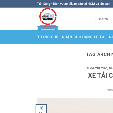
Skip
Tấn Sang - Dịch vụ xe tải, xe cẩu tại HCM và lân cận
to
content
TRANG CHỦ
NHẬN CHỞ HÀNG XE TẢI
N
TAG ARCHI
BLOG TIN TỨC
,
NH
XE TẢI 
POS
18
Jul