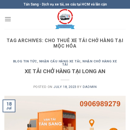
Skip
Tấn Sang - Dịch vụ xe tải, xe cẩu tại HCM và lân cận
to
content
TAG ARCHIVES:
CHO THUÊ XE TẢI CHỞ HÀNG TẠI
MỘC HÓA
BLOG TIN TỨC
,
NHẬN CẨU HÀNG XE TẢI
,
NHẬN CHỞ HÀNG XE
TẢI
XE TẢI CHỞ HÀNG TẠI LONG AN
POSTED ON
JULY 18, 2023
BY
DADMIN
18
Jul