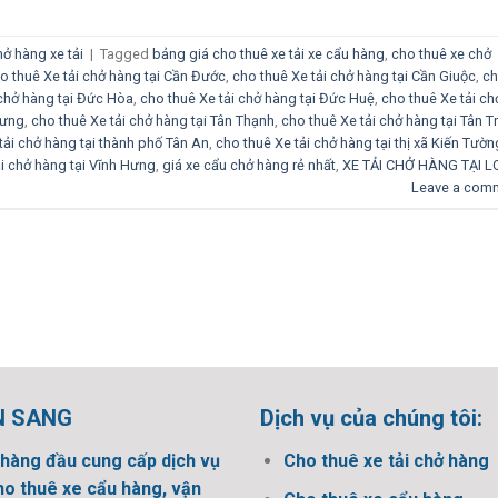
ở hàng xe tải
|
Tagged
bảng giá cho thuê xe tải xe cẩu hàng
,
cho thuê xe chở
o thuê Xe tải chở hàng tại Cần Đước
,
cho thuê Xe tải chở hàng tại Cần Giuộc
,
c
 chở hàng tại Đức Hòa
,
cho thuê Xe tải chở hàng tại Đức Huệ
,
cho thuê Xe tải ch
Hưng
,
cho thuê Xe tải chở hàng tại Tân Thạnh
,
cho thuê Xe tải chở hàng tại Tân T
tải chở hàng tại thành phố Tân An
,
cho thuê Xe tải chở hàng tại thị xã Kiến Tườn
ải chở hàng tại Vĩnh Hưng
,
giá xe cẩu chở hàng rẻ nhất
,
XE TẢI CHỞ HÀNG TẠI 
Leave a com
N SANG
Dịch vụ của chúng tôi:
hàng đầu cung cấp dịch vụ
Cho thuê xe tải chở hàng
ho thuê xe cẩu hàng, vận