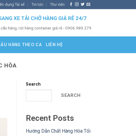
ển dụng Tài xế
Tin tức
Thư viện
SANG XE TẢI CHỞ HÀNG GIÁ RẺ 24/7
 cẩu hàng, rút hàng container giá rẻ - 0906.989.279
CẨU HÀNG THEO CA
LIÊN HỆ
C HÒA
Search
SEARCH
Recent Posts
Hướng Dẫn Chất Hàng Hóa Tối