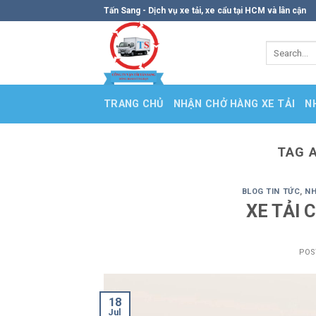
Skip
Tấn Sang - Dịch vụ xe tải, xe cẩu tại HCM và lân cận
to
content
TRANG CHỦ
NHẬN CHỞ HÀNG XE TẢI
N
TAG 
BLOG TIN TỨC
,
NH
XE TẢI 
POS
18
Jul