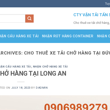
Tuy
CTY VẬN TẢI TẤN 
Cho thuê xe tải chở hàng,
HẬN CẨU HÀNG XE TẢI
NHẬN RÚT HÀNG CONTAINER
NHẬN 
ARCHIVES:
CHO THUÊ XE TẢI CHỞ HÀNG TẠI ĐỨ
ẬN CẨU HÀNG XE TẢI
,
NHẬN CHỞ HÀNG XE TẢI
CHỞ HÀNG TẠI LONG AN
TED ON
JULY 18, 2023
BY
DADMIN