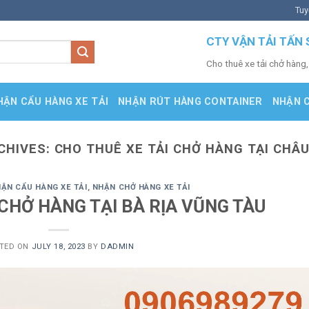
Tuy
CTY VẬN TẢI TẤN 
Cho thuê xe tải chở hàng,
HẬN CẨU HÀNG XE TẢI
NHẬN RÚT HÀNG CONTAINER
NHẬN 
CHIVES:
CHO THUÊ XE TẢI CHỞ HÀNG TẠI CHÂ
ẬN CẨU HÀNG XE TẢI
,
NHẬN CHỞ HÀNG XE TẢI
 CHỞ HÀNG TẠI BÀ RỊA VŨNG TÀU
TED ON
JULY 18, 2023
BY
DADMIN