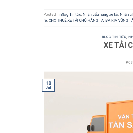
Posted in
Blog Tin tức
,
Nhận cẩu hàng xe tải
,
Nhận ch
rẻ
,
CHO THUÊ XE TẢI CHỞ HÀNG TẠI BÀ RỊA VŨNG T
BLOG TIN TỨC
,
NH
XE TẢI 
POS
18
Jul