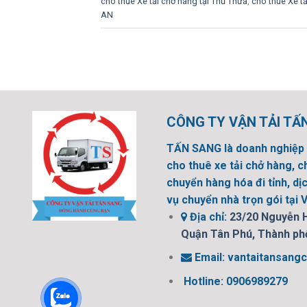
cho thuê Xe tải chở hàng tại Thủ Thừa
,
cho thuê Xe t
AN
CÔNG TY VẬN TẢI TẤ
TẤN SANG là doanh nghiệp 
cho thuê xe tải chở hàng, c
chuyển hàng hóa đi tỉnh, dịc
vụ chuyển nhà trọn gói tại 
Địa chỉ:
23/20 Nguyễn 
Quận Tân Phú, Thành ph
Email:
vantaitansang
Hotline: 0906989279