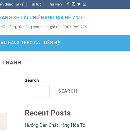
ển dụng Tài xế
Tin tức
Thư viện
SANG XE TẢI CHỞ HÀNG GIÁ RẺ 24/7
 cẩu hàng, rút hàng container giá rẻ - 0906.989.279
CẨU HÀNG THEO CA
LIÊN HỆ
U THÀNH
Search
SEARCH
Recent Posts
Hướng Dẫn Chất Hàng Hóa Tối