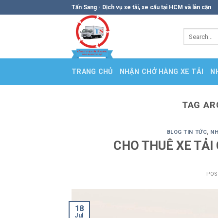
Skip
Tấn Sang - Dịch vụ xe tải, xe cẩu tại HCM và lân cận
to
content
TRANG CHỦ
NHẬN CHỞ HÀNG XE TẢI
N
TAG AR
BLOG TIN TỨC
,
NH
CHO THUÊ XE TẢI
POS
18
Jul