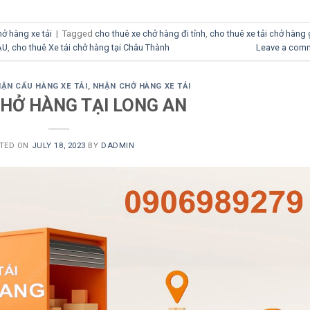
ở hàng xe tải
|
Tagged
cho thuê xe chở hàng đi tỉnh
,
cho thuê xe tải chở hàng 
ÀU
,
cho thuê Xe tải chở hàng tại Châu Thành
Leave a com
ẬN CẨU HÀNG XE TẢI
,
NHẬN CHỞ HÀNG XE TẢI
CHỞ HÀNG TẠI LONG AN
TED ON
JULY 18, 2023
BY
DADMIN