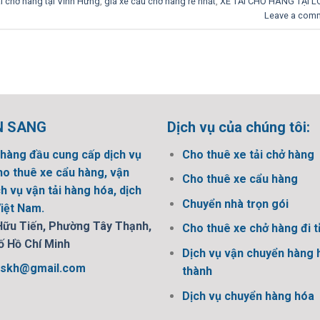
ải chở hàng tại Vĩnh Hưng
,
giá xe cẩu chở hàng rẻ nhất
,
XE TẢI CHỞ HÀNG TẠI 
Leave a com
N SANG
Dịch vụ của chúng tôi:
hàng đầu cung cấp dịch vụ
Cho thuê xe tải chở hàng
ho thuê xe cẩu hàng, vận
Cho thuê xe cẩu hàng
h vụ vận tải hàng hóa, dịch
Chuyển nhà trọn gói
Việt Nam.
Hữu Tiến, Phường Tây Thạnh,
Cho thuê xe chở hàng đi t
ố Hồ Chí Minh
Dịch vụ vận chuyển hàng 
cskh@gmail.com
thành
Dịch vụ chuyển hàng hóa