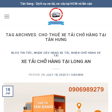
Skip
Tấn Sang - Dịch vụ xe tải, xe cẩu tại HCM và lân cận
to
content
TAG ARCHIVES:
CHO THUÊ XE TẢI CHỞ HÀNG TẠI
TÂN HƯNG
BLOG TIN TỨC
,
NHẬN CẨU HÀNG XE TẢI
,
NHẬN CHỞ HÀNG XE
TẢI
XE TẢI CHỞ HÀNG TẠI LONG AN
POSTED ON
JULY 18, 2023
BY
DADMIN
18
Jul