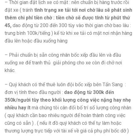
– Thời gian đặt lịch xe có mặt : nên chuẩn bị hàng trước rồi
đặt xe ( tránh
tình trạng xe tải tới nơi chờ lâu sẽ phát sinh
thêm chi phí tiền chờ : tiền chờ sẽ được tính từ phút thứ
45,
dao động từ 200 đến 300 tùy vào thời gian chờ bao lâu :
trung bình 100k/tiếng ) kể từ khi xe tải có mặt nơi nhận hàng
đầu lên hoặc đầu xuống hàng
– Phải chuẩn bị sẵn công nhân bốc xếp đầu lên và đầu
xuống xe để tranh thủ giải phóng cho xe còn đi chở nơi
khác.
– Quý khách có thể thuê luôn đội bốc xếp bên Tấn Sang :
đơn vị tính theo đầu người :
dao động từ 300k đến
350k/người tùy theo khối lượng công việc nặng hay nhẹ
nhiều hay ít
mà chúng tôi cân đối bố trí số lượng công nhân
( quý khách cần bao nhiêu người để hoàn thành công việc
cũng có sẵn ) . ( nếu ít đồ quý khách có thể tự làm hoặc
thương lượng trực tiếp với tài xế về giá cả phụ phí bốc dỡ )