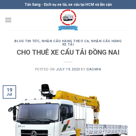
Skip
Tấn Sang - Dịch vụ xe tải, xe cẩu tại HCM và lân cận
to
content
BLOG TIN TỨC
,
NHẬN CẨU HÀNG THEO CA
,
NHẬN CẨU HÀNG
XE TẢI
CHO THUÊ XE CẨU TẢI ĐỒNG NAI
POSTED ON
JULY 19, 2023
BY
DADMIN
19
Jul