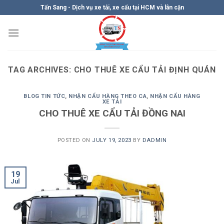
Skip
Tấn Sang - Dịch vụ xe tải, xe cẩu tại HCM và lân cận
to
content
TAG ARCHIVES:
CHO THUÊ XE CẨU TẢI ĐỊNH QUÁN
BLOG TIN TỨC
,
NHẬN CẨU HÀNG THEO CA
,
NHẬN CẨU HÀNG
XE TẢI
CHO THUÊ XE CẨU TẢI ĐỒNG NAI
POSTED ON
JULY 19, 2023
BY
DADMIN
19
Jul