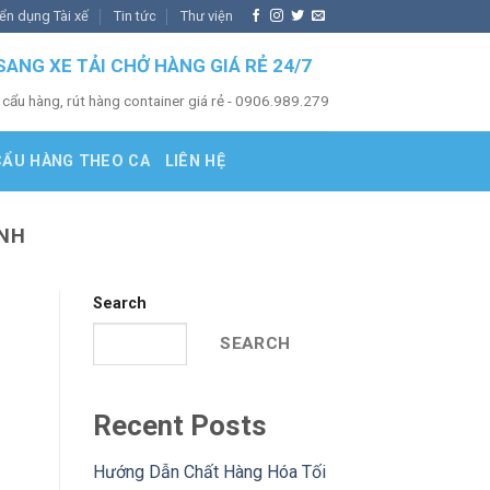
ển dụng Tài xế
Tin tức
Thư viện
SANG XE TẢI CHỞ HÀNG GIÁ RẺ 24/7
 cẩu hàng, rút hàng container giá rẻ - 0906.989.279
CẨU HÀNG THEO CA
LIÊN HỆ
ÀNH
Search
SEARCH
Recent Posts
Hướng Dẫn Chất Hàng Hóa Tối