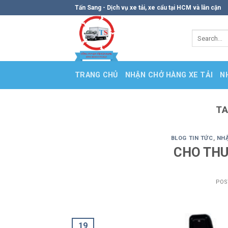
Skip
Tấn Sang - Dịch vụ xe tải, xe cẩu tại HCM và lân cận
to
content
TRANG CHỦ
NHẬN CHỞ HÀNG XE TẢI
N
TA
BLOG TIN TỨC
,
NHẬ
CHO THU
POS
19