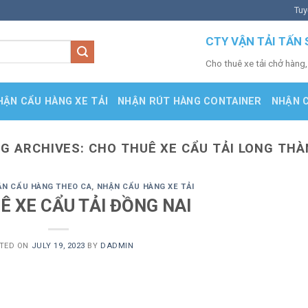
Tuy
CTY VẬN TẢI TẤN 
Cho thuê xe tải chở hàng,
HẬN CẨU HÀNG XE TẢI
NHẬN RÚT HÀNG CONTAINER
NHẬN 
G ARCHIVES:
CHO THUÊ XE CẨU TẢI LONG TH
N CẨU HÀNG THEO CA
,
NHẬN CẨU HÀNG XE TẢI
Ê XE CẨU TẢI ĐỒNG NAI
TED ON
JULY 19, 2023
BY
DADMIN