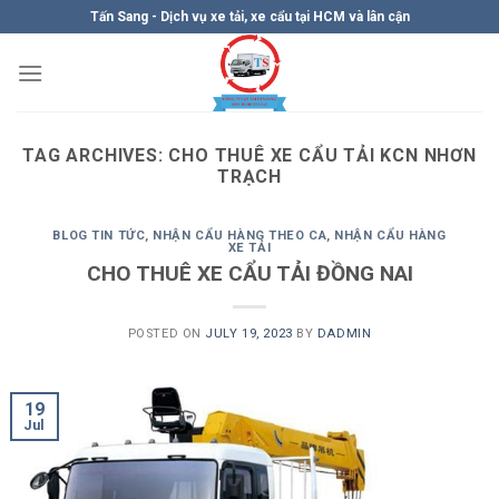
Skip
Tấn Sang - Dịch vụ xe tải, xe cẩu tại HCM và lân cận
to
content
TAG ARCHIVES:
CHO THUÊ XE CẨU TẢI KCN NHƠN
TRẠCH
BLOG TIN TỨC
,
NHẬN CẨU HÀNG THEO CA
,
NHẬN CẨU HÀNG
XE TẢI
CHO THUÊ XE CẨU TẢI ĐỒNG NAI
POSTED ON
JULY 19, 2023
BY
DADMIN
19
Jul