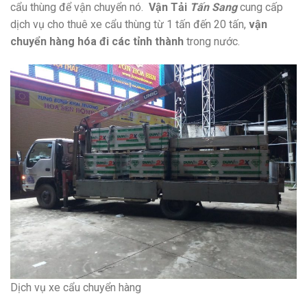
cẩu thùng để vận chuyển nó.
Vận Tải
Tấn Sang
cung cấp
dịch vụ cho thuê xe cẩu thùng từ 1 tấn đến 20 tấn,
vận
chuyển hàng hóa đi các tỉnh thành
trong nước.
Dịch vụ xe cẩu chuyển hàng