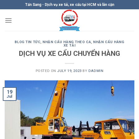
Skip
Tấn Sang - Dịch vụ xe tải, xe cẩu tại HCM và lân cận
to
content
BLOG TIN TỨC
,
NHẬN CẨU HÀNG THEO CA
,
NHẬN CẨU HÀNG
XE TẢI
DỊCH VỤ XE CẨU CHUYỂN HÀNG
POSTED ON
JULY 19, 2023
BY
DADMIN
19
Jul