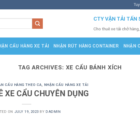
Tuy
CTY VẬN TẢI TẤN 
Cho thuê xe tải chở hàng,
HẬN CẨU HÀNG XE TẢI
NHẬN RÚT HÀNG CONTAINER
NHẬN 
TAG ARCHIVES:
XE CẨU BÁNH XÍCH
N CẨU HÀNG THEO CA
,
NHẬN CẨU HÀNG XE TẢI
Ê XE CẨU CHUYÊN DỤNG
TED ON
JULY 19, 2023
BY
DADMIN