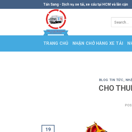
Skip
Tấn Sang - Dịch vụ xe tải, xe cẩu tại HCM và lân cận
to
content
TRANG CHỦ
NHẬN CHỞ HÀNG XE TẢI
N
BLOG TIN TỨC
,
NHẬ
CHO THU
POS
19