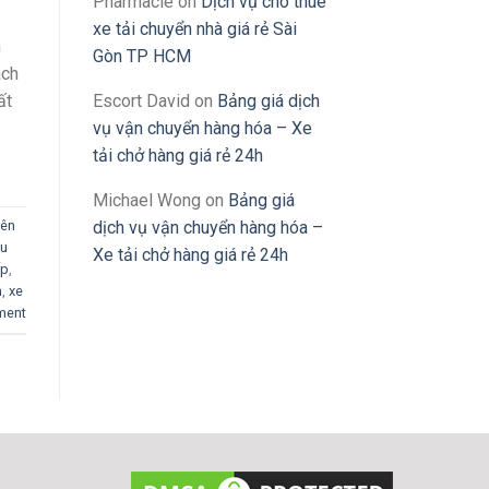
Pharmacie
on
Dịch vụ cho thuê
xe tải chuyển nhà giá rẻ Sài
n
Gòn TP HCM
ách
Escort David
on
Bảng giá dịch
ất
vụ vận chuyển hàng hóa – Xe
tải chở hàng giá rẻ 24h
Michael Wong
on
Bảng giá
yên
dịch vụ vận chuyển hàng hóa –
ẩu
Xe tải chở hàng giá rẻ 24h
ốp
,
n
,
xe
ment