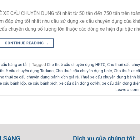
UÊ XE CẨU CHUYÊN DỤNG tốt nhất từ 50 tấn đến 750 tấn trên toà
ằm đáp ứng tốt nhất nhu cầu sử dụng xe cẩu chuyên dụng của kh
cẩu chuyên dụng số lượng lớn thuộc các dòng xe hiện đại bậc nh
CONTINUE READING
→
cẩu hàng xe tải
|
Tagged
Cho thuê cẩu chuyên dụng HKTC
,
Cho thuê cẩu chu
thuê cẩu chuyên dụng Tadano
,
Cho thuê cẩu chuyên dụng Unic
,
Cho thuê xe c
ho thuê xe cẩu chuyên dụng bánh xích giá rẻ
,
Thuê xe cẩu chuyên dụng bánh l
e cẩu bánh lốp
,
xe cẩu bánh xích
,
xe cẩu dẫn động cơ khí
,
xe cẩu dẫn động điệ
Leave a com
N SANG
Dịch vụ của chúng tôi: