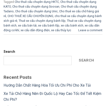
Tagged
Cho thuê cẩu chuyên dụng HKTC
,
Cho thuê cẩu chuyên dụng
KATO
,
Cho thuê cẩu chuyên dụng Soosan
,
Cho thuê cẩu chuyên dụng
Tadano
,
Cho thuê cẩu chuyên dụng Unic
,
Cho thuê xe cẩu chở hàng giá
rẻ
,
CHO THUÊ XE CẨU CHUYÊN DỤNG
,
cho thuê xe cẩu chuyên dụng bánh
xích giá rẻ
,
Thuê xe cẩu chuyên dụng bánh lốp
,
Thuê xe cẩu chuyên dụng
bánh xích
,
xe cẩu bán tải
,
xe cẩu bánh lốp
,
xe cẩu bánh xích
,
xe cẩu dẫn
động cơ khí
,
xe cẩu dẫn động điện
,
xe cẩu thủy lực
Leave a comment
Search
SEARCH
Recent Posts
Hướng Dẫn Chất Hàng Hóa Tối Ưu Chi Phí Cho Xe Tải
Xe Tải Chở Hàng Nên Đi Quốc Lộ Hay Cao Tốc Để Tiết Kiệm
Chi Phí?