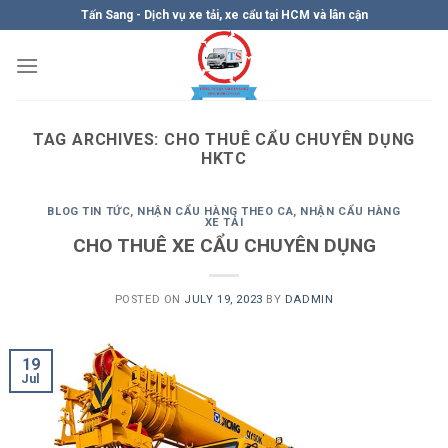
Skip
Tấn Sang - Dịch vụ xe tải, xe cẩu tại HCM và lân cận
to
content
TAG ARCHIVES:
CHO THUÊ CẨU CHUYÊN DỤNG
HKTC
BLOG TIN TỨC
,
NHẬN CẨU HÀNG THEO CA
,
NHẬN CẨU HÀNG
XE TẢI
CHO THUÊ XE CẨU CHUYÊN DỤNG
POSTED ON
JULY 19, 2023
BY
DADMIN
19
Jul