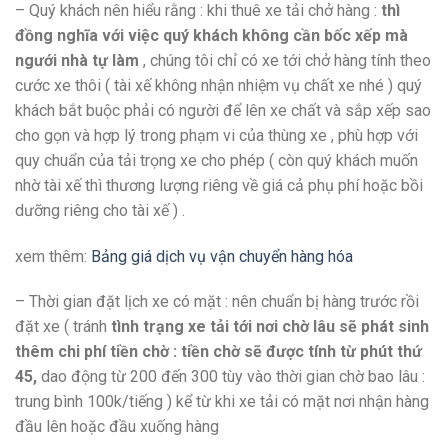
– Quý khách nên hiểu rằng : khi thuê xe tải chở hàng :
thì
đồng nghĩa với việc quý khách không cần bốc xếp mà
ngưới nhà tự làm
, chúng tôi chỉ có xe tới chở hàng tính theo
cước xe thôi ( tài xế không nhận nhiệm vụ chất xe nhé ) quý
khách bắt buộc phải có người để lên xe chất và sắp xếp sao
cho gọn và hợp lý trong phạm vi của thùng xe , phù hợp với
quy chuẩn của tải trọng xe cho phép ( còn quý khách muốn
nhờ tài xế thì thương lượng riêng về giá cả phụ phí hoặc bồi
dưỡng riêng cho tài xế ) .
xem thêm:
Bảng giá dịch vụ vận chuyển hàng hóa
– Thời gian đặt lịch xe có mặt : nên chuẩn bị hàng trước rồi
đặt xe ( tránh
tình trạng xe tải tới nơi chờ lâu sẽ phát sinh
thêm chi phí tiền chờ : tiền chờ sẽ được tính từ phút thứ
45,
dao động từ 200 đến 300 tùy vào thời gian chờ bao lâu :
trung bình 100k/tiếng ) kể từ khi xe tải có mặt nơi nhận hàng
đầu lên hoặc đầu xuống hàng