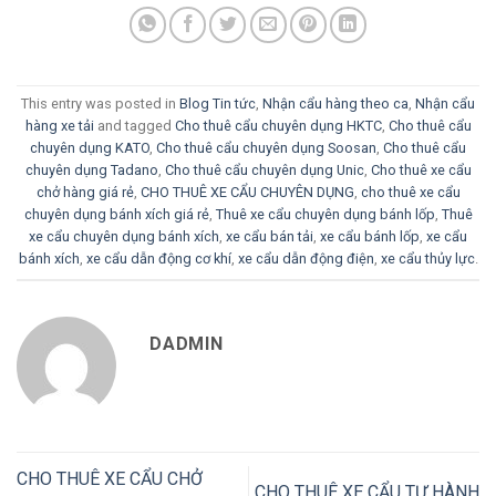
This entry was posted in
Blog Tin tức
,
Nhận cẩu hàng theo ca
,
Nhận cẩu
hàng xe tải
and tagged
Cho thuê cẩu chuyên dụng HKTC
,
Cho thuê cẩu
chuyên dụng KATO
,
Cho thuê cẩu chuyên dụng Soosan
,
Cho thuê cẩu
chuyên dụng Tadano
,
Cho thuê cẩu chuyên dụng Unic
,
Cho thuê xe cẩu
chở hàng giá rẻ
,
CHO THUÊ XE CẨU CHUYÊN DỤNG
,
cho thuê xe cẩu
chuyên dụng bánh xích giá rẻ
,
Thuê xe cẩu chuyên dụng bánh lốp
,
Thuê
xe cẩu chuyên dụng bánh xích
,
xe cẩu bán tải
,
xe cẩu bánh lốp
,
xe cẩu
bánh xích
,
xe cẩu dẫn động cơ khí
,
xe cẩu dẫn động điện
,
xe cẩu thủy lực
.
DADMIN
CHO THUÊ XE CẨU CHỞ
CHO THUÊ XE CẨU TỰ HÀNH