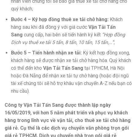
nhân viên chúng tôi sẽ báo giá thuê xe tải chở hàng cho
quý khách;
Bước 4 – Ký hợp đồng thuê xe tải chở hàng:
Khách
hàng sau khi đã đồng ý với giá cước
Vận Tải Tấn
Sang
cung cấp, hai bên sẽ tiến hành ký kết
“Hợp đồng
Dịch vụ thuê xe tải 5 tấn, 8 tấn, 10 tấn, 15 tấn,…”
;
Bước 5 – Tiến hành nhận xe tải:
Ký kết hợp đồng xong,
khách hàng sẽ được nhận xe tải chở hàng hóa. Quý khách
có thể đến kho
Vận Tải Tấn Sang
tại TPHCM, Hà Nội
hoặc Đà Nẵng để nhận xe tải tự chở hàng (hoặc đội ngũ
tài xế chúng tôi sẽ hỗ trợ khâu vận chuyển A-Z nếu bạn có
nhu cầu).
Công ty Vận Tải Tấn Sang được thành lập ngày
16/05/2019, với hơn 5 năm phát triển và phục vụ khách
hàng trong lĩnh vực về vận tải, cho thuê xe tải chở hàng
giá rẻ. Cụ thể là các dịch vụ chuyển văn phòng trọn gói
giá rẻ TPHCM, Dịch vụ chuyển nhà trọn gói giá rẻ