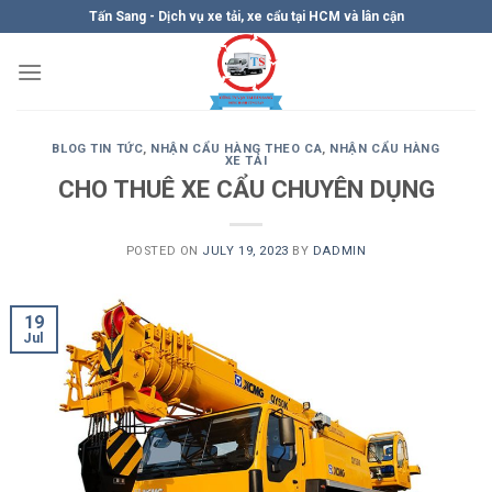
Skip
Tấn Sang - Dịch vụ xe tải, xe cẩu tại HCM và lân cận
to
content
BLOG TIN TỨC
,
NHẬN CẨU HÀNG THEO CA
,
NHẬN CẨU HÀNG
XE TẢI
CHO THUÊ XE CẨU CHUYÊN DỤNG
POSTED ON
JULY 19, 2023
BY
DADMIN
19
Jul