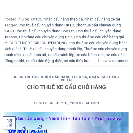
Posted in
Blog Tin tức
,
Nhận cẩu hàng theo ca
,
Nhận cẩu hàng xe tải
|
Tagged
Cho thuê cẩu chuyên dụng HKTC
,
Cho thuê cẩu chuyên dụng
KATO
,
Cho thuê cẩu chuyên dụng Soosan
,
Cho thuê cẩu chuyên dụng
Tadano
,
Cho thuê cẩu chuyên dụng Unic
,
Cho thuê xe cẩu chở hàng giá
rẻ
,
CHO THUÊ XE CẨU CHUYÊN DỤNG
,
cho thuê xe cẩu chuyên dụng bánh
xích giá rẻ
,
Thuê xe cẩu chuyên dụng bánh lốp
,
Thuê xe cẩu chuyên dụng
bánh xích
,
xe cẩu bán tải
,
xe cẩu bánh lốp
,
xe cẩu bánh xích
,
xe cẩu dẫn
động cơ khí
,
xe cẩu dẫn động điện
,
xe cẩu thủy lực
Leave a comment
BLOG TIN TỨC
,
NHẬN CẨU HÀNG THEO CA
,
NHẬN CẨU HÀNG
XE TẢI
CHO THUÊ XE CẨU CHỞ HÀNG
POSTED ON
JULY 18, 2023
BY
DADMIN
18
Jul