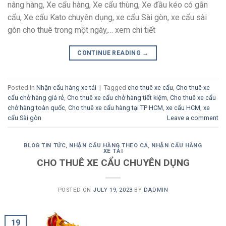
nâng hàng, Xe cẩu hàng, Xe cẩu thùng, Xe đầu kéo có gắn
cẩu, Xe cẩu Kato chuyên dụng, xe cẩu Sài gòn, xe cẩu sài
gòn cho thuê trong một ngày,… xem chi tiết
CONTINUE READING
→
Posted in
Nhận cẩu hàng xe tải
|
Tagged
cho thuê xe cẩu
,
Cho thuê xe
cẩu chở hàng giá rẻ
,
Cho thuê xe cẩu chở hàng tiết kiệm
,
Cho thuê xe cẩu
chở hàng toàn quốc
,
Cho thuê xe cẩu hàng tại TP HCM
,
xe cẩu HCM
,
xe
cẩu Sài gòn
Leave a comment
BLOG TIN TỨC
,
NHẬN CẨU HÀNG THEO CA
,
NHẬN CẨU HÀNG
XE TẢI
CHO THUÊ XE CẨU CHUYÊN DỤNG
POSTED ON
JULY 19, 2023
BY
DADMIN
19