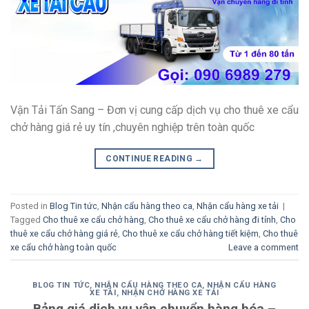
Vận Tải Tấn Sang – Đơn vị cung cấp dịch vụ cho thuê xe cẩu
chở hàng giá rẻ uy tín ,chuyên nghiệp trên toàn quốc
CONTINUE READING
→
Posted in
Blog Tin tức
,
Nhận cẩu hàng theo ca
,
Nhận cẩu hàng xe tải
|
Tagged
Cho thuê xe cẩu chở hàng
,
Cho thuê xe cẩu chở hàng đi tỉnh
,
Cho
thuê xe cẩu chở hàng giá rẻ
,
Cho thuê xe cẩu chở hàng tiết kiệm
,
Cho thuê
xe cẩu chở hàng toàn quốc
Leave a comment
BLOG TIN TỨC
,
NHẬN CẨU HÀNG THEO CA
,
NHẬN CẨU HÀNG
XE TẢI
,
NHẬN CHỞ HÀNG XE TẢI
Bảng giá dịch vụ vận chuyển hàng hóa –