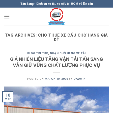
Skip
Tấn Sang - Dịch vụ xe tải, xe cẩu tại HCM và lân cận
to
content
TAG ARCHIVES:
CHO THUÊ XE CẨU CHỞ HÀNG GIÁ
RẺ
BLOG TIN TỨC
,
NHẬN CHỞ HÀNG XE TẢI
GIÁ NHIÊN LIỆU TĂNG VẬN TẢI TẤN SANG
VẪN GIỮ VỮNG CHẤT LƯỢNG PHỤC VỤ
POSTED ON
MARCH 10, 2026
BY
DADMIN
10
Mar