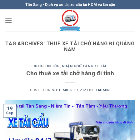
Skip
Tấn Sang - Dịch vụ xe tải, xe cẩu tại HCM và lân cận
to
content
TAG ARCHIVES:
THUÊ XE TẢI CHỞ HÀNG ĐI QUẢNG
NAM
BLOG TIN TỨC
,
NHẬN CHỞ HÀNG XE TẢI
Cho thuê xe tải chở hàng đi tỉnh
POSTED ON
SEPTEMBER 19, 2023
BY
DADMIN
19
Sep