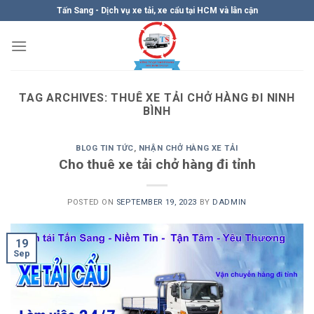
Skip
Tấn Sang - Dịch vụ xe tải, xe cẩu tại HCM và lân cận
to
content
TAG ARCHIVES:
THUÊ XE TẢI CHỞ HÀNG ĐI NINH
BÌNH
BLOG TIN TỨC
,
NHẬN CHỞ HÀNG XE TẢI
Cho thuê xe tải chở hàng đi tỉnh
POSTED ON
SEPTEMBER 19, 2023
BY
DADMIN
19
Sep