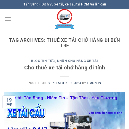
Skip
Tấn Sang - Dịch vụ xe tải, xe cẩu tại HCM và lân cận
to
content
TAG ARCHIVES:
THUÊ XE TẢI CHỞ HÀNG ĐI BẾN
TRE
BLOG TIN TỨC
,
NHẬN CHỞ HÀNG XE TẢI
Cho thuê xe tải chở hàng đi tỉnh
POSTED ON
SEPTEMBER 19, 2023
BY
DADMIN
19
Sep