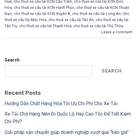
Huệ
,
cho thuê xe cẩu tải KCN Cầu Tràm
,
cho thuê xe cẩu tải KCN Đức
Hòa
,
cho thuê xe cẩu tải KCN Hạnh Phúc
,
cho thuê xe cẩu tải KCN Thuận
Đạo
,
cho thuê xe cẩu tải KCN Xuyên Á
,
cho thuê xe cẩu tải Long An
,
cho
thuê xe cẩu tải Mộc Hóa
,
cho thuê xe cẩu tải Tân An
,
cho thuê xe cẩu tải
Tân Trụ
,
cho thuê xe cẩu tải Thạnh Hóa
,
cho thuê xe cẩu tải Thủ Thừa
Leave a comment
Search
SEARCH
Recent Posts
Hướng Dẫn Chất Hàng Hóa Tối Ưu Chi Phí Cho Xe Tải
Xe Tải Chở Hàng Nên Đi Quốc Lộ Hay Cao Tốc Để Tiết Kiệm
Chi Phí?
Giải pháp vận chuyển giúp doanh nghiệp vượt qua “bão giá”