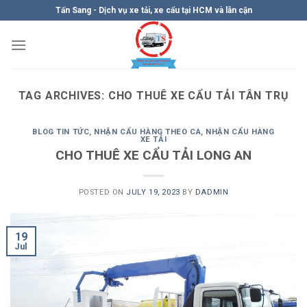
Skip
Tấn Sang - Dịch vụ xe tải, xe cẩu tại HCM và lân cận
to
content
TAG ARCHIVES:
CHO THUÊ XE CẨU TẢI TÂN TRỤ
BLOG TIN TỨC
,
NHẬN CẨU HÀNG THEO CA
,
NHẬN CẨU HÀNG
XE TẢI
CHO THUÊ XE CẨU TẢI LONG AN
POSTED ON
JULY 19, 2023
BY
DADMIN
19
Jul