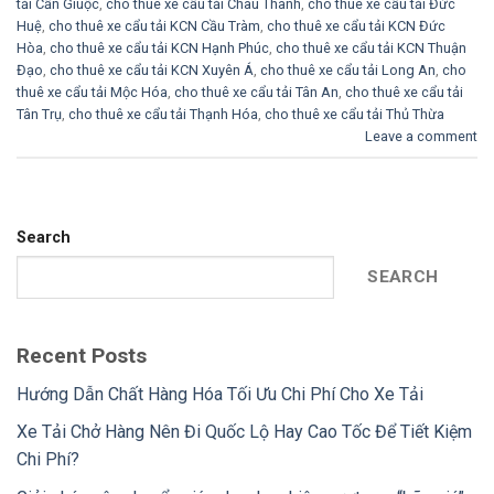
tải Cần Giuộc
,
cho thuê xe cẩu tải Châu Thành
,
cho thuê xe cẩu tải Đức
Huệ
,
cho thuê xe cẩu tải KCN Cầu Tràm
,
cho thuê xe cẩu tải KCN Đức
Hòa
,
cho thuê xe cẩu tải KCN Hạnh Phúc
,
cho thuê xe cẩu tải KCN Thuận
Đạo
,
cho thuê xe cẩu tải KCN Xuyên Á
,
cho thuê xe cẩu tải Long An
,
cho
thuê xe cẩu tải Mộc Hóa
,
cho thuê xe cẩu tải Tân An
,
cho thuê xe cẩu tải
Tân Trụ
,
cho thuê xe cẩu tải Thạnh Hóa
,
cho thuê xe cẩu tải Thủ Thừa
Leave a comment
Search
SEARCH
Recent Posts
Hướng Dẫn Chất Hàng Hóa Tối Ưu Chi Phí Cho Xe Tải
Xe Tải Chở Hàng Nên Đi Quốc Lộ Hay Cao Tốc Để Tiết Kiệm
Chi Phí?