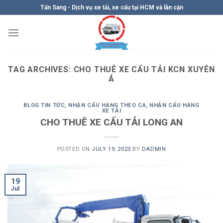
Skip
Tấn Sang - Dịch vụ xe tải, xe cẩu tại HCM và lân cận
to
content
TAG ARCHIVES:
CHO THUÊ XE CẨU TẢI KCN XUYÊN
Á
BLOG TIN TỨC
,
NHẬN CẨU HÀNG THEO CA
,
NHẬN CẨU HÀNG
XE TẢI
CHO THUÊ XE CẨU TẢI LONG AN
POSTED ON
JULY 19, 2023
BY
DADMIN
19
Jul