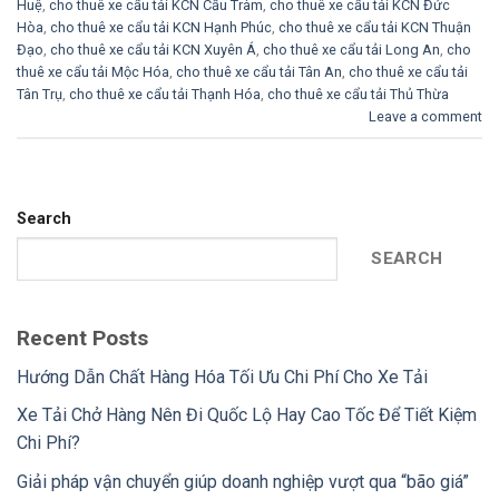
Huệ
,
cho thuê xe cẩu tải KCN Cầu Tràm
,
cho thuê xe cẩu tải KCN Đức
Hòa
,
cho thuê xe cẩu tải KCN Hạnh Phúc
,
cho thuê xe cẩu tải KCN Thuận
Đạo
,
cho thuê xe cẩu tải KCN Xuyên Á
,
cho thuê xe cẩu tải Long An
,
cho
thuê xe cẩu tải Mộc Hóa
,
cho thuê xe cẩu tải Tân An
,
cho thuê xe cẩu tải
Tân Trụ
,
cho thuê xe cẩu tải Thạnh Hóa
,
cho thuê xe cẩu tải Thủ Thừa
Leave a comment
Search
SEARCH
Recent Posts
Hướng Dẫn Chất Hàng Hóa Tối Ưu Chi Phí Cho Xe Tải
Xe Tải Chở Hàng Nên Đi Quốc Lộ Hay Cao Tốc Để Tiết Kiệm
Chi Phí?
Giải pháp vận chuyển giúp doanh nghiệp vượt qua “bão giá”