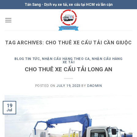
Skip
Tấn Sang - Dịch vụ xe tải, xe cẩu tại HCM và lân cận
to
content
TAG ARCHIVES:
CHO THUÊ XE CẨU TẢI CẦN GIUỘC
BLOG TIN TỨC
,
NHẬN CẨU HÀNG THEO CA
,
NHẬN CẨU HÀNG
XE TẢI
CHO THUÊ XE CẨU TẢI LONG AN
POSTED ON
JULY 19, 2023
BY
DADMIN
19
Jul