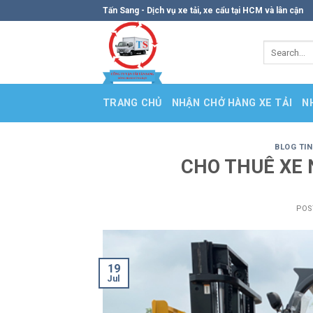
Skip
Tấn Sang - Dịch vụ xe tải, xe cẩu tại HCM và lân cận
to
content
TRANG CHỦ
NHẬN CHỞ HÀNG XE TẢI
N
BLOG TI
CHO THUÊ XE
POS
19
Jul