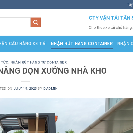
Tuy
CTY VẬN TẢI TẤN 
Cho thuê xe tải chở hàng,
HẬN CẨU HÀNG XE TẢI
NHẬN RÚT HÀNG CONTAINER
NHẬN 
N TỨC
,
NHẬN RÚT HÀNG TỪ CONTAINER
 NÂNG DỌN XƯỞNG NHÀ KHO
TED ON
JULY 19, 2023
BY
DADMIN