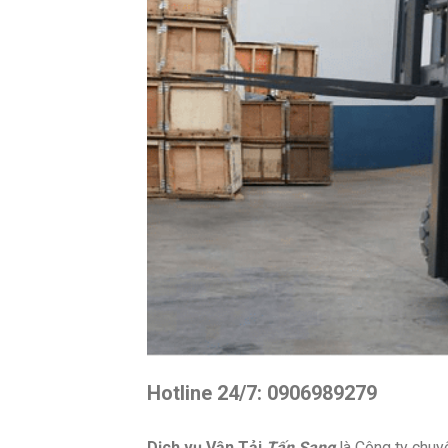
Hotline 24/7: 0906989279
Dịch vụ Vận Tải
Tấn Sang
là Công ty chuy