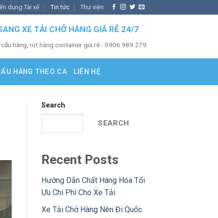
ển dụng Tài xế
Tin tức
Thư viện
SANG XE TẢI CHỞ HÀNG GIÁ RẺ 24/7
 cẩu hàng, rút hàng container giá rẻ - 0906.989.279
CẨU HÀNG THEO CA
LIÊN HỆ
Search
SEARCH
Recent Posts
Hướng Dẫn Chất Hàng Hóa Tối
Ưu Chi Phí Cho Xe Tải
Xe Tải Chở Hàng Nên Đi Quốc