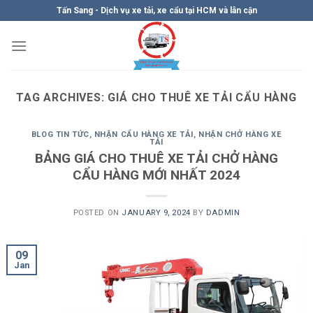
Skip
Tấn Sang - Dịch vụ xe tải, xe cẩu tại HCM và lân cận
to
content
TAG ARCHIVES:
GIÁ CHO THUÊ XE TẢI CẨU HÀNG
BLOG TIN TỨC
,
NHẬN CẨU HÀNG XE TẢI
,
NHẬN CHỞ HÀNG XE
TẢI
BẢNG GIÁ CHO THUÊ XE TẢI CHỞ HÀNG
CẨU HÀNG MỚI NHẤT 2024
POSTED ON
JANUARY 9, 2024
BY
DADMIN
09
Jan