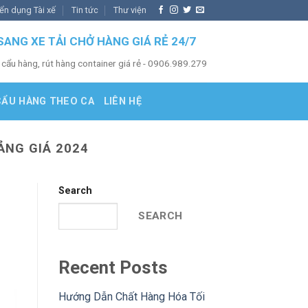
ển dụng Tài xế
Tin tức
Thư viện
SANG XE TẢI CHỞ HÀNG GIÁ RẺ 24/7
 cẩu hàng, rút hàng container giá rẻ - 0906.989.279
CẨU HÀNG THEO CA
LIÊN HỆ
ẢNG GIÁ 2024
Search
SEARCH
Recent Posts
Hướng Dẫn Chất Hàng Hóa Tối