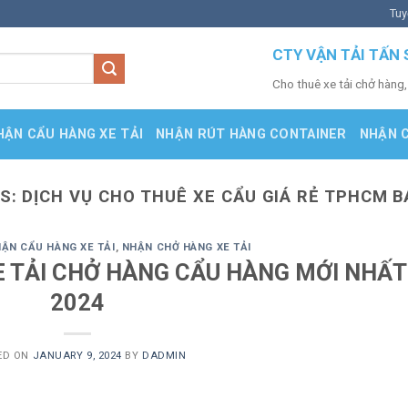
Tuy
CTY VẬN TẢI TẤN 
Cho thuê xe tải chở hàng,
HẬN CẨU HÀNG XE TẢI
NHẬN RÚT HÀNG CONTAINER
NHẬN 
ES:
DỊCH VỤ CHO THUÊ XE CẨU GIÁ RẺ TPHCM B
ẬN CẨU HÀNG XE TẢI
,
NHẬN CHỞ HÀNG XE TẢI
E TẢI CHỞ HÀNG CẨU HÀNG MỚI NHẤT
2024
ED ON
JANUARY 9, 2024
BY
DADMIN