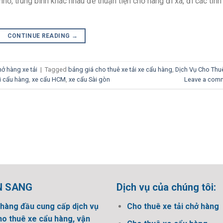
nhỏ, trung bình khác nhau để thuận tiện chở hàng đi xa, đi các tỉnh
CONTINUE READING
→
ở hàng xe tải
|
Tagged
bảng giá cho thuê xe tải xe cẩu hàng
,
Dịch Vụ Cho Thu
ải cẩu hàng
,
xe cẩu HCM
,
xe cẩu Sài gòn
Leave a com
N SANG
Dịch vụ của chúng tôi:
hàng đầu cung cấp dịch vụ
Cho thuê xe tải chở hàng
ho thuê xe cẩu hàng, vận