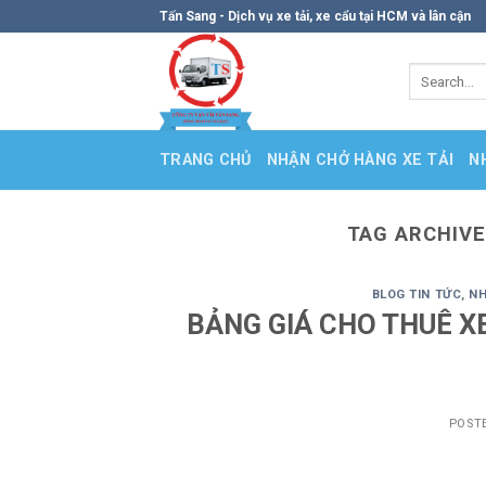
Skip
Tấn Sang - Dịch vụ xe tải, xe cẩu tại HCM và lân cận
to
content
TRANG CHỦ
NHẬN CHỞ HÀNG XE TẢI
N
TAG ARCHIV
BLOG TIN TỨC
,
NH
BẢNG GIÁ CHO THUÊ X
POST