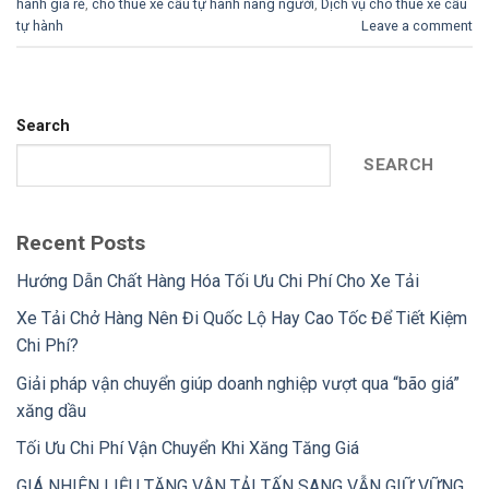
hành giá rẻ
,
cho thuê xe cẩu tự hành nâng người
,
Dịch vụ cho thuê xe cẩu
tự hành
Leave a comment
Search
SEARCH
Recent Posts
Hướng Dẫn Chất Hàng Hóa Tối Ưu Chi Phí Cho Xe Tải
Xe Tải Chở Hàng Nên Đi Quốc Lộ Hay Cao Tốc Để Tiết Kiệm
Chi Phí?
Giải pháp vận chuyển giúp doanh nghiệp vượt qua “bão giá”
xăng dầu
Tối Ưu Chi Phí Vận Chuyển Khi Xăng Tăng Giá
GIÁ NHIÊN LIỆU TĂNG VẬN TẢI TẤN SANG VẪN GIỮ VỮNG