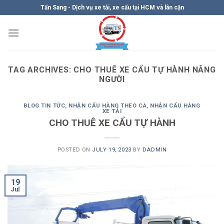
Skip
Tấn Sang - Dịch vụ xe tải, xe cẩu tại HCM và lân cận
to
content
TAG ARCHIVES:
CHO THUÊ XE CẨU TỰ HÀNH NÂNG
NGƯỜI
BLOG TIN TỨC
,
NHẬN CẨU HÀNG THEO CA
,
NHẬN CẨU HÀNG
XE TẢI
CHO THUÊ XE CẨU TỰ HÀNH
POSTED ON
JULY 19, 2023
BY
DADMIN
19
Jul