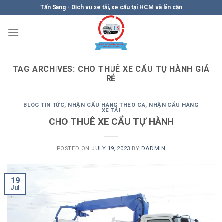
Skip
Tấn Sang - Dịch vụ xe tải, xe cẩu tại HCM và lân cận
to
content
TAG ARCHIVES:
CHO THUÊ XE CẨU TỰ HÀNH GIÁ
RẺ
BLOG TIN TỨC
,
NHẬN CẨU HÀNG THEO CA
,
NHẬN CẨU HÀNG
XE TẢI
CHO THUÊ XE CẨU TỰ HÀNH
POSTED ON
JULY 19, 2023
BY
DADMIN
19
Jul