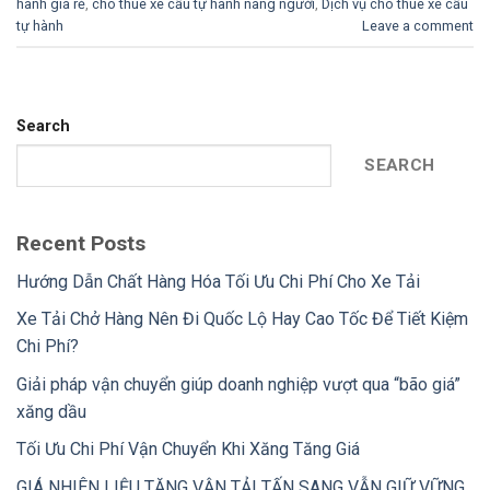
hành giá rẻ
,
cho thuê xe cẩu tự hành nâng người
,
Dịch vụ cho thuê xe cẩu
tự hành
Leave a comment
Search
SEARCH
Recent Posts
Hướng Dẫn Chất Hàng Hóa Tối Ưu Chi Phí Cho Xe Tải
Xe Tải Chở Hàng Nên Đi Quốc Lộ Hay Cao Tốc Để Tiết Kiệm
Chi Phí?
Giải pháp vận chuyển giúp doanh nghiệp vượt qua “bão giá”
xăng dầu
Tối Ưu Chi Phí Vận Chuyển Khi Xăng Tăng Giá
GIÁ NHIÊN LIỆU TĂNG VẬN TẢI TẤN SANG VẪN GIỮ VỮNG