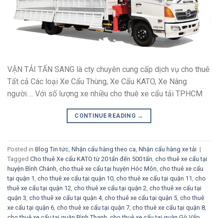
VẬN TẢI TẤN SANG là cty chuyên cung cấp dịch vụ cho thuê
Tất cả Các loại Xe Cẩu Thùng, Xe Cẩu KATO, Xe Nâng
người…. Với số lượng xe nhiều cho thuê xe cẩu tải TPHCM
CONTINUE READING
→
Posted in
Blog Tin tức
,
Nhận cẩu hàng theo ca
,
Nhận cẩu hàng xe tải
|
Tagged
Cho thuê Xe cẩu KATO từ 20 tấn đến 500 tấn
,
cho thuê xe cẩu tại
huyện Bình Chánh
,
cho thuê xe cẩu tại huyện Hóc Môn
,
cho thuê xe cẩu
tại quận 1
,
cho thuê xe cẩu tại quận 10
,
cho thuê xe cẩu tại quận 11
,
cho
thuê xe cẩu tại quận 12
,
cho thuê xe cẩu tại quận 2
,
cho thuê xe cẩu tại
quận 3
,
cho thuê xe cẩu tại quận 4
,
cho thuê xe cẩu tại quận 5
,
cho thuê
xe cẩu tại quận 6
,
cho thuê xe cẩu tại quận 7
,
cho thuê xe cẩu tại quận 8
,
cho thuê xe cẩu tại quận Bình Thạnh
,
cho thuê xe cẩu tại quận Gò Vấp
,