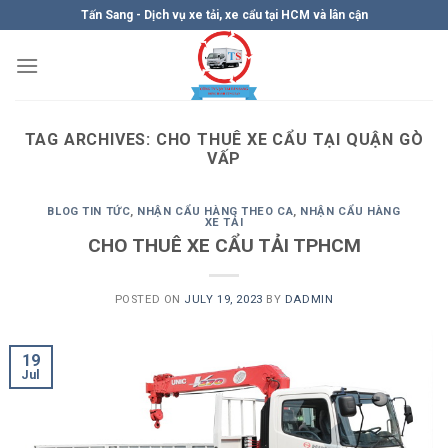
Skip
Tấn Sang - Dịch vụ xe tải, xe cẩu tại HCM và lân cận
to
content
TAG ARCHIVES:
CHO THUÊ XE CẨU TẠI QUẬN GÒ
VẤP
BLOG TIN TỨC
,
NHẬN CẨU HÀNG THEO CA
,
NHẬN CẨU HÀNG
XE TẢI
CHO THUÊ XE CẨU TẢI TPHCM
POSTED ON
JULY 19, 2023
BY
DADMIN
19
Jul