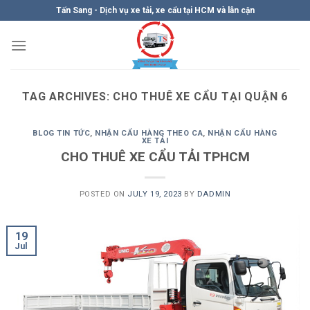
Skip
Tấn Sang - Dịch vụ xe tải, xe cẩu tại HCM và lân cận
to
content
TAG ARCHIVES:
CHO THUÊ XE CẨU TẠI QUẬN 6
BLOG TIN TỨC
,
NHẬN CẨU HÀNG THEO CA
,
NHẬN CẨU HÀNG
XE TẢI
CHO THUÊ XE CẨU TẢI TPHCM
POSTED ON
JULY 19, 2023
BY
DADMIN
19
Jul