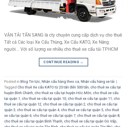
VẬN TẢI TẤN SANG là cty chuyên cung cấp dịch vụ cho thuê
Tất cả Các loại Xe Cẩu Thùng, Xe Cẩu KATO, Xe Nâng
người…. Với số lượng xe nhiều cho thuê xe cẩu tải TPHCM
CONTINUE READING
→
Posted in
Blog Tin tức
,
Nhận cẩu hàng theo ca
,
Nhận cẩu hàng xe tải
|
Tagged
Cho thuê Xe cẩu KATO từ 20 tấn đến 500 tấn
,
cho thuê xe cẩu tại
huyện Bình Chánh
,
cho thuê xe cẩu tại huyện Hóc Môn
,
cho thuê xe cẩu
tại quận 1
,
cho thuê xe cẩu tại quận 10
,
cho thuê xe cẩu tại quận 11
,
cho
thuê xe cẩu tại quận 12
,
cho thuê xe cẩu tại quận 2
,
cho thuê xe cẩu tại
quận 3
,
cho thuê xe cẩu tại quận 4
,
cho thuê xe cẩu tại quận 5
,
cho thuê
xe cẩu tại quận 6
,
cho thuê xe cẩu tại quận 7
,
cho thuê xe cẩu tại quận 8
,
cho thuê xe cẩu tại quận Bình Thạnh
,
cho thuê xe cẩu tại quận Gò Vấp
,
cho thuê xe cẩu tại quận Tân Bình
,
cho thuê xe cẩu tại quận Tân Phú
,
cho