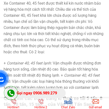
Xe Container 40, 45 feet được thiết kế kín nước nhằm bảo
vệ hàng hóa một cách tốt nhất. Chiều dài và thể tích của
Container 40, 45 feet khá lớn chứa được số lượng hàng
nhiều, hạn chế số lần vận chuyển, tiết kiệm chi phí. Vỏ
Container được làm bằng thép nguyên bản chắc chắn, khả
năng chịu lực lớn và thời tiết khắc nghiệt, chống rỉ với những
chất có tính oxi hóa cao. Có thể sử dụng trong nhiều mục
đích, theo hình thức phục vụ hoạt động cá nhân, buôn bán
hoặc cho thuê. Có 2 loại:
+
Container 40, 45 feet lạnh:
Vận chuyển được những đơn
hàng tươi sống, cần nhiệt độ cao. Bảo quản tốt hàng hóa.
Kiểm soát tốt nhiệt độ thùng lạnh. +
Container 40, 45 feet
khô:
Vận chuyển các loại hàng hóa thông thường với khối
lượng lớn, tiết kiệm năng lượng hơn so với container lạnh.
Gọi ngay 0906.989.279
Quy trình các bước đăng kí thuê xe tải 5 tấn, 8
tấn, 10 tấn, 15 tấn,… của Vận Tải Tấn Sang
Hotline1
Hotline 2
Chat Zalo
Gửi email