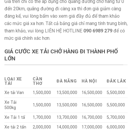
Giá trên chỉ có thể áp dụng cho quãng đường chở hàng từ 0
đến 20km, quãng đường đi càng xa thì đơn giá giảm càng
đáng kể, vui lòng bấm vào xem giá đầy đủ để tham khảo
các mức giá xa hơn. Tất cả bảng giá chỉ mang tính trung bình,
tham khảo, vui lòng LIÊN HỆ HOTLINE
090 6989 279
để có
mức giá chính xác hơn.
GIÁ CƯỚC XE TẢI CHỞ HÀNG ĐI THÀNH PHỐ
LỚN
LOẠI XE
CẦN
ĐÀ NẴNG
HÀ NỘI
ĐẮK LẮK
TẢI
THƠ
Xe tải Van
1,500,000
13,500,000
16,500,000
5,500,000
Xe Tải
1,500,000
13,500,000
16,500,000
5,500,000
500kg
Xe Tải 1 tấ
1,700,000
13,700,000
16,700,000
5,700,000
Xe tải 2 tấn
2,000,000
14,000,000
17,000,000
6,000,000