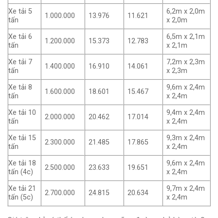
Xe tải 5
6,2m x 2,0m
1.000.000
13.976
11.621
tấn
x 2,0m
Xe tải 6
6,5m x 2,1m
1.200.000
15.373
12.783
tấn
x 2,1m
Xe tải 7
7,2m x 2,3m
1.400.000
16.910
14.061
tấn
x 2,3m
Xe tải 8
9,6m x 2,4m
1.600.000
18.601
15.467
tấn
x 2,4m
Xe tải 10
9,4m x 2,4m
2.000.000
20.462
17.014
tấn
x 2,4m
Xe tải 15
9,3m x 2,4m
2.300.000
21.485
17.865
tấn
x 2,4m
Xe tải 18
9,6m x 2,4m
2.500.000
23.633
19.651
tấn (4c)
x 2,4m
Xe tải 21
9,7m x 2,4m
2.700.000
24.815
20.634
tấn (5c)
x 2,4m