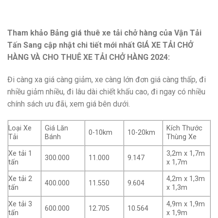
Tham khảo Bảng giá thuê xe tải chở hàng của Vận Tải
Tấn Sang cập nhật chi tiết mới nhất GIÁ XE TẢI CHỞ
HÀNG VÀ CHO THUÊ XE TẢI CHỞ HÀNG 2024:
Đi càng xa giá càng giảm, xe càng lớn đơn giá càng thấp, đi
nhiều giảm nhiều, đi lâu dài chiết khấu cao, đi ngay có nhiều
chính sách ưu đãi, xem giá bên dưới.
Loại Xe
Giá Lăn
Kích Thước
0-10km
10-20km
Tải
Bánh
Thùng Xe
Xe tải 1
3,2m x 1,7m
300.000
11.000
9.147
tấn
x 1,7m
Xe tải 2
4,2m x 1,3m
400.000
11.550
9.604
tấn
x 1,3m
Xe tải 3
4,9m x 1,9m
600.000
12.705
10.564
tấn
x 1,9m