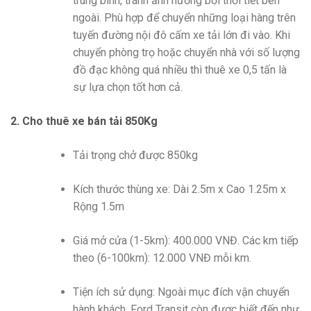
trung bình, tránh ảnh hưởng bởi thời tiết bên
ngoài. Phù hợp để chuyển những loại hàng trên
tuyến đường nội đô cấm xe tải lớn đi vào. Khi
chuyển phòng trọ hoặc chuyển nhà với số lượng
đồ đạc không quá nhiều thì thuê xe 0,5 tấn là
sự lựa chọn tốt hơn cả.
2.
Cho thuê xe b
án tải 850Kg
Tải trọng chở được 850kg
Kích thước thùng xe: Dài 2.5m x Cao 1.25m x
Rộng 1.5m
Giá mở cửa (1-5km): 400.000 VNĐ. Các km tiếp
theo (6-100km): 12.000 VNĐ mỗi km.
Tiện ích sử dụng: Ngoài mục đích vận chuyển
hành khách, Ford Transit còn được biết đến như