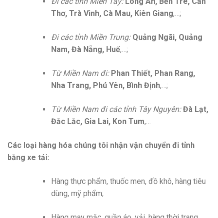
Đi các tỉnh Miền Tây:
Long An, Bến Tre, Cần
Thơ, Trà Vinh, Cà Mau, Kiên Giang
,…;
Đi các tỉnh Miền Trung:
Quảng Ngãi, Quảng
Nam, Đà Nẵng, Huế
,…;
Từ Miền Nam đi:
Phan Thiết, Phan Rang,
Nha Trang, Phú Yên, Bình Định
,…;
Từ Miền Nam đi các tỉnh Tây Nguyên:
Đà Lạt,
Đắc Lắc, Gia Lai, Kon Tum
,…
Các loại hàng hóa chúng tôi nhận vận chuyển đi tỉnh
bằng xe tải:
Hàng thực phẩm, thuốc men, đồ khô, hàng tiêu
dùng, mỹ phẩm;
Hàng may mặc, quần áo, vải, hàng thời trang,