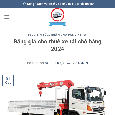
Skip
Tấn Sang - Dịch vụ xe tải, xe cẩu tại HCM và lân cận
to
content
BLOG TIN TỨC
,
NHẬN CHỞ HÀNG XE TẢI
Bảng giá cho thuê xe tải chở hàng
2024
POSTED ON
OCTOBER 1, 2024
BY
DADMIN
01
Oct