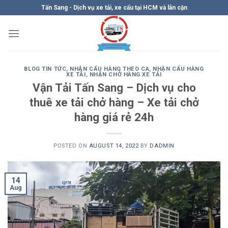
Skip
Tấn Sang - Dịch vụ xe tải, xe cẩu tại HCM và lân cận
to
content
BLOG TIN TỨC
,
NHẬN CẨU HÀNG THEO CA
,
NHẬN CẨU HÀNG
XE TẢI
,
NHẬN CHỞ HÀNG XE TẢI
Vận Tải Tấn Sang – Dịch vụ cho
thuê xe tải chở hàng – Xe tải chở
hàng giá rẻ 24h
POSTED ON
AUGUST 14, 2022
BY
DADMIN
14
Aug