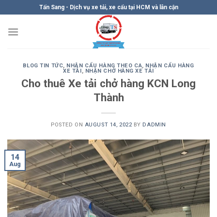
Skip
Tấn Sang - Dịch vụ xe tải, xe cẩu tại HCM và lân cận
to
content
BLOG TIN TỨC
,
NHẬN CẨU HÀNG THEO CA
,
NHẬN CẨU HÀNG
XE TẢI
,
NHẬN CHỞ HÀNG XE TẢI
Cho thuê Xe tải chở hàng KCN Long
Thành
POSTED ON
AUGUST 14, 2022
BY
DADMIN
14
Aug