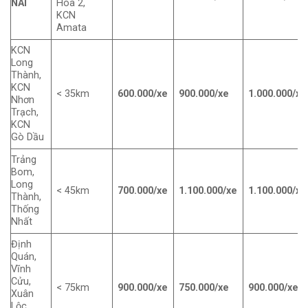
NAI
Hoà 2,
KCN
Amata
KCN
Long
Thành,
KCN
< 35km
600.000/xe
900.000/xe
1.000.000/xe
Nhơn
Trạch,
KCN
Gò Dầu
Trảng
Bom,
Long
< 45km
700.000/xe
1.100.000/xe
1.100.000/xe
Thành,
Thống
Nhất
Định
Quán,
Vĩnh
Cửu,
< 75km
900.000/xe
750.000/xe
900.000/xe
Xuân
Lộc,