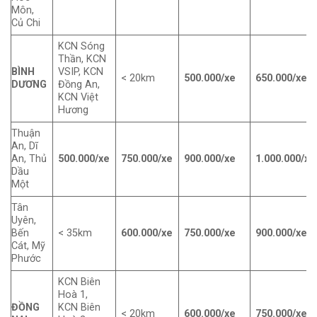
Môn,
Củ Chi
KCN Sóng
Thần, KCN
BÌNH
VSIP, KCN
< 20km
500.000/xe
650.000/xe
DƯƠNG
Đồng An,
KCN Việt
Hương
Thuận
An, Dĩ
An, Thủ
500.000/xe
750.000/xe
900.000/xe
1.000.000/xe
Dầu
Một
Tân
Uyên,
Bến
< 35km
600.000/xe
750.000/xe
900.000/xe
Cát, Mỹ
Phước
KCN Biên
Hoà 1,
ĐỒNG
KCN Biên
< 20km
600.000/xe
750.000/xe