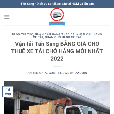
Skip
Tấn Sang - Dịch vụ xe tải, xe cẩu tại HCM và lân cận
to
content
BLOG TIN TỨC
,
NHẬN CẨU HÀNG THEO CA
,
NHẬN CẨU HÀNG
XE TẢI
,
NHẬN CHỞ HÀNG XE TẢI
Vận tải Tấn Sang BẢNG GIÁ CHO
THUÊ XE TẢI CHỞ HÀNG MỚI NHẤT
2022
POSTED ON
AUGUST 14, 2022
BY
DADMIN
14
Aug