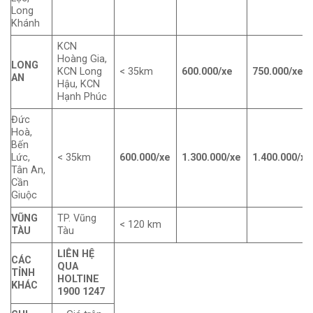
Long
Khánh
KCN
Hoàng Gia,
LONG
KCN Long
< 35km
600.000/xe
750.000/xe
AN
Hậu, KCN
Hạnh Phúc
Đức
Hoà,
Bến
Lức,
< 35km
600.000/xe
1.300.000/xe
1.400.000/xe
Tân An,
Cần
Giuộc
VŨNG
TP. Vũng
< 120 km
TÀU
Tàu
LIÊN HỆ
CÁC
QUA
TỈNH
HOLTINE
KHÁC
1900 1247