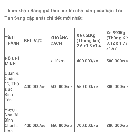
Tham khảo Bảng giá thuê xe tải chở hàng của Vận Tải
Tấn Sang cập nhật chi tiết mới nhất:
Xe 990Kg
Xe 650Kg
TỈNH
KHOẢNG
(Thùng Kín)
KHU VỰC
(Thùng kín)
THÀNH
CÁCH
3.12 x 1.73
2.6 x1.5 x1.4
x1.67
HỒ CHÍ
< 10km
400.000/xe
500.000/xe
MINH
Quận 9,
Quận
12, Thủ
400.000/xe
500.000/xe
650.000/xe
800.000/xe
Đức,
Bình
Tân.
Huyện
Nhà Bè,
Bình
Chánh,
400.000/xe
650.000/xe
700.000/xe
800.000/xe
Hóc