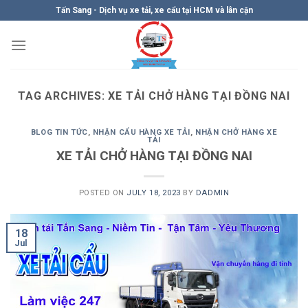
Skip
Tấn Sang - Dịch vụ xe tải, xe cẩu tại HCM và lân cận
to
content
TAG ARCHIVES:
XE TẢI CHỞ HÀNG TẠI ĐỒNG NAI
BLOG TIN TỨC
,
NHẬN CẨU HÀNG XE TẢI
,
NHẬN CHỞ HÀNG XE
TẢI
XE TẢI CHỞ HÀNG TẠI ĐỒNG NAI
POSTED ON
JULY 18, 2023
BY
DADMIN
18
Jul