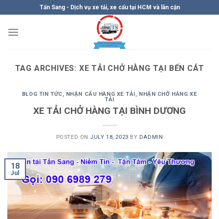
Skip
Tấn Sang - Dịch vụ xe tải, xe cẩu tại HCM và lân cận
to
content
TAG ARCHIVES:
XE TẢI CHỞ HÀNG TẠI BẾN CÁT
BLOG TIN TỨC
,
NHẬN CẨU HÀNG XE TẢI
,
NHẬN CHỞ HÀNG XE
TẢI
XE TẢI CHỞ HÀNG TẠI BÌNH DƯƠNG
POSTED ON
JULY 18, 2023
BY
DADMIN
18
Jul