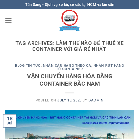
Skip
Tấn Sang - Dịch vụ xe tải, xe cẩu tại HCM và lân cận
to
content
TAG ARCHIVES:
LÀM THẾ NÀO ĐỂ THUÊ XE
CONTAINER VỚI GIÁ RẺ NHẤT
BLOG TIN TỨC
,
NHẬN CẨU HÀNG THEO CA
,
NHẬN RÚT HÀNG
TỪ CONTAINER
VẬN CHUYỂN HÀNG HÓA BẰNG
CONTAINER BẮC NAM
POSTED ON
JULY 18, 2023
BY
DADMIN
18
Jul