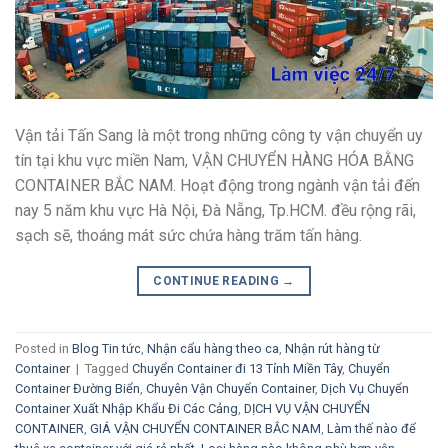
Vận tải Tấn Sang là một trong những công ty vận chuyển uy
tín tại khu vực miền Nam, VẬN CHUYỂN HÀNG HÓA BẰNG
CONTAINER BẮC NAM. Hoạt động trong ngành vận tải đến
nay 5 năm khu vực Hà Nội, Đà Nẵng, Tp.HCM. đều rộng rãi,
sạch sẽ, thoáng mát sức chứa hàng trăm tấn hàng.
CONTINUE READING
→
Posted in
Blog Tin tức
,
Nhận cẩu hàng theo ca
,
Nhận rút hàng từ
Container
|
Tagged
Chuyển Container đi 13 Tỉnh Miền Tây
,
Chuyển
Container Đường Biển
,
Chuyên Vận Chuyển Container
,
Dịch Vụ Chuyển
Container Xuất Nhập Khẩu Đi Các Cảng
,
DỊCH VỤ VẬN CHUYỂN
CONTAINER
,
GIÁ VẬN CHUYỂN CONTAINER BẮC NAM
,
Làm thế nào để