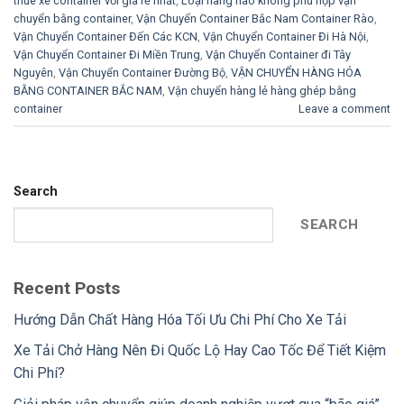
thuê xe container với giá rẻ nhất
,
Loại hàng nào không phù hợp vận
chuyển bằng container
,
Vận Chuyển Container Bắc Nam Container Rào
,
Vận Chuyển Container Đến Các KCN
,
Vận Chuyển Container Đi Hà Nội
,
Vận Chuyển Container Đi Miền Trung
,
Vận Chuyển Container đi Tây
Nguyên
,
Vận Chuyển Container Đường Bộ
,
VẬN CHUYỂN HÀNG HÓA
BẰNG CONTAINER BẮC NAM
,
Vận chuyển hàng lẻ hàng ghép bằng
container
Leave a comment
Search
SEARCH
Recent Posts
Hướng Dẫn Chất Hàng Hóa Tối Ưu Chi Phí Cho Xe Tải
Xe Tải Chở Hàng Nên Đi Quốc Lộ Hay Cao Tốc Để Tiết Kiệm
Chi Phí?