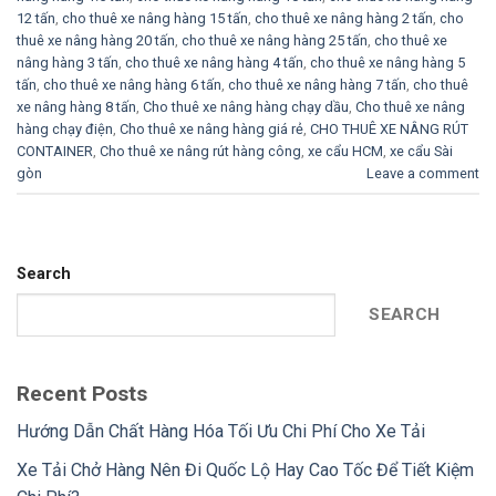
12 tấn
,
cho thuê xe nâng hàng 15 tấn
,
cho thuê xe nâng hàng 2 tấn
,
cho
thuê xe nâng hàng 20 tấn
,
cho thuê xe nâng hàng 25 tấn
,
cho thuê xe
nâng hàng 3 tấn
,
cho thuê xe nâng hàng 4 tấn
,
cho thuê xe nâng hàng 5
tấn
,
cho thuê xe nâng hàng 6 tấn
,
cho thuê xe nâng hàng 7 tấn
,
cho thuê
xe nâng hàng 8 tấn
,
Cho thuê xe nâng hàng chạy dầu
,
Cho thuê xe nâng
hàng chạy điện
,
Cho thuê xe nâng hàng giá rẻ
,
CHO THUÊ XE NÂNG RÚT
CONTAINER
,
Cho thuê xe nâng rút hàng công
,
xe cẩu HCM
,
xe cẩu Sài
gòn
Leave a comment
Search
SEARCH
Recent Posts
Hướng Dẫn Chất Hàng Hóa Tối Ưu Chi Phí Cho Xe Tải
Xe Tải Chở Hàng Nên Đi Quốc Lộ Hay Cao Tốc Để Tiết Kiệm