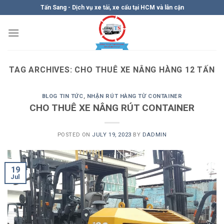
Skip
Tấn Sang - Dịch vụ xe tải, xe cẩu tại HCM và lân cận
to
content
TAG ARCHIVES:
CHO THUÊ XE NÂNG HÀNG 12 TẤN
BLOG TIN TỨC
,
NHẬN RÚT HÀNG TỪ CONTAINER
CHO THUÊ XE NÂNG RÚT CONTAINER
POSTED ON
JULY 19, 2023
BY
DADMIN
19
Jul