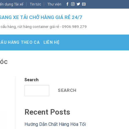
ển dụng Tài xế
Tin tức
Thư viện
SANG XE TẢI CHỞ HÀNG GIÁ RẺ 24/7
 cẩu hàng, rút hàng container giá rẻ - 0906.989.279
CẨU HÀNG THEO CA
LIÊN HỆ
MÓC
Search
SEARCH
Recent Posts
Hướng Dẫn Chất Hàng Hóa Tối