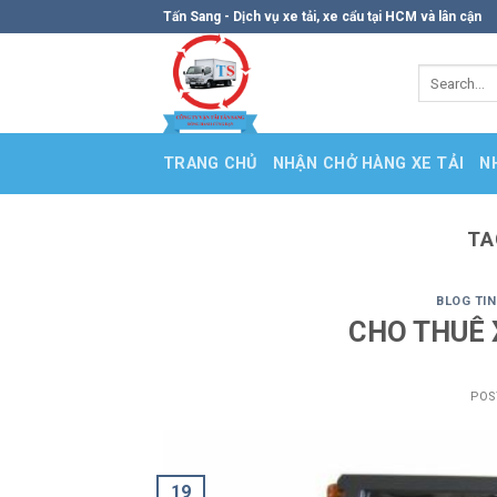
Skip
Tấn Sang - Dịch vụ xe tải, xe cẩu tại HCM và lân cận
to
content
TRANG CHỦ
NHẬN CHỞ HÀNG XE TẢI
N
TA
BLOG TI
CHO THUÊ 
POS
19