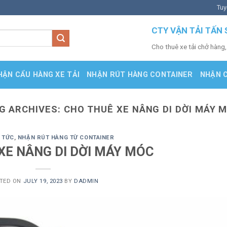
Tuy
CTY VẬN TẢI TẤN 
Cho thuê xe tải chở hàng,
HẬN CẨU HÀNG XE TẢI
NHẬN RÚT HÀNG CONTAINER
NHẬN 
G ARCHIVES:
CHO THUÊ XE NÂNG DI DỜI MÁY 
N TỨC
,
NHẬN RÚT HÀNG TỪ CONTAINER
XE NÂNG DI DỜI MÁY MÓC
TED ON
JULY 19, 2023
BY
DADMIN