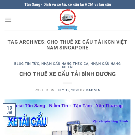
Skip
Tấn Sang - Dịch vụ xe tải, xe cẩu tại HCM và lân cận
to
content
TAG ARCHIVES:
CHO THUÊ XE CẨU TẢI KCN VIỆT
NAM SINGAPORE
BLOG TIN TỨC
,
NHẬN CẨU HÀNG THEO CA
,
NHẬN CẨU HÀNG
XE TẢI
CHO THUÊ XE CẨU TẢI BÌNH DƯƠNG
POSTED ON
JULY 19, 2023
BY
DADMIN
19
Jul